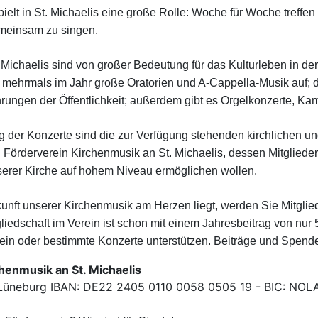
ielt in St. Michaelis eine große Rolle: Woche für Woche treffe
meinsam zu singen.
 Michaelis sind von großer Bedeutung für das Kulturleben in de
mehrmals im Jahr große Oratorien und A-Cappella-Musik auf; d
hrungen der Öffentlichkeit; außerdem gibt es Orgelkonzerte, Ka
g der Konzerte sind die zur Verfügung stehenden kirchlichen und
 Förderverein Kirchenmusik an St. Michaelis, dessen Mitglieder 
serer Kirche auf hohem Niveau ermöglichen wollen.
nft unserer Kirchenmusik am Herzen liegt, werden Sie Mitglie
gliedschaft im Verein ist schon mit einem Jahresbeitrag von nu
in oder bestimmte Konzerte unterstützen. Beiträge und Spenden
henmusik an St. Michaelis
 Lüneburg IBAN: DE22 2405 0110 0058 0505 19 - BIC: NO